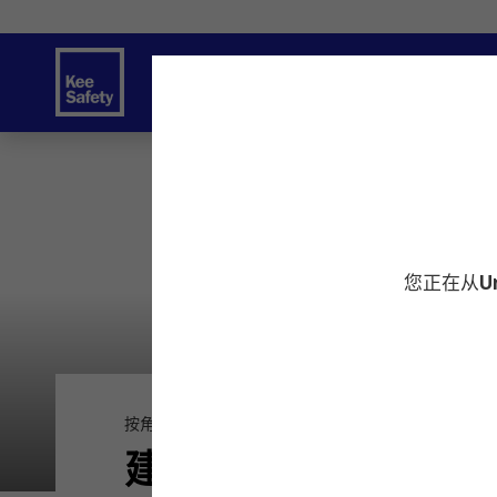
安全解决方案
服务
创新
资源中
您正在从
U
按角色
安装人员
建筑师