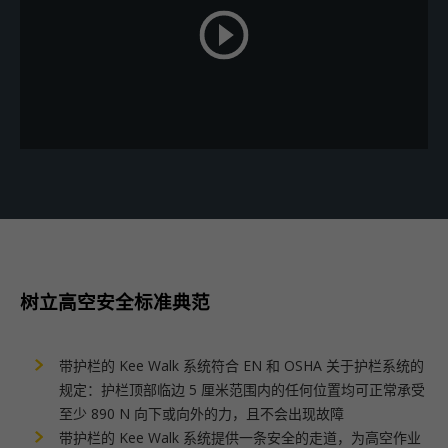
树立高空安全标准典范
带护栏的 Kee Walk 系统符合 EN 和 OSHA 关于护栏系统的
规定：护栏顶部临边 5 厘米范围内的任何位置均可正常承受
至少 890 N 向下或向外的力，且不会出现故障
带护栏的 Kee Walk 系统提供一条安全的走道，为高空作业