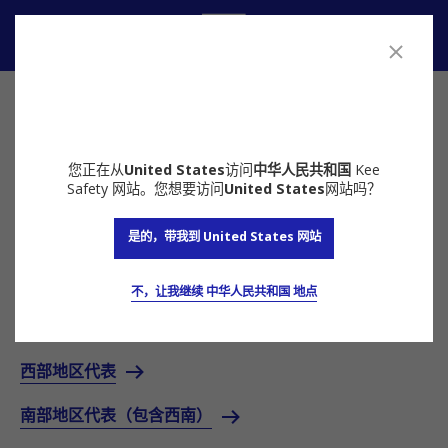
联系我们
联系人
联系专家
联系专家
您正在从
United States
访问
中华人民共和国
Kee
Safety 网站。您想要访问
United States
网站吗？
选择地区
是的，带我到 United States 网站
我们的团队由经验丰富的坠落防护专家组成，可解答关于
工作场所安全和铠易产品的各种问题或疑虑。我们期待能
够帮助您
为团队隔绝危险！
不，让我继续 中华人民共和国 地点
东部地区代表
西部地区代表
南部地区代表（包含西南）