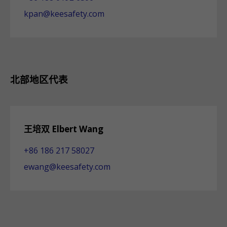
kpan@keesafety.com
北部地区代表
王培双 Elbert Wang
+86 186 217 58027
ewang@keesafety.com