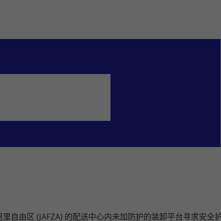
为其位于杰贝阿里自由区 (JAFZA) 的配送中心内未加防护的装卸平台寻